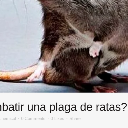
tir una plaga de ratas?
ochemical
0 Comments
0
Likes
Share