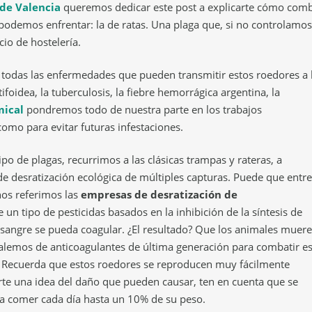
de Valencia
queremos dedicar este post a explicarte cómo comb
 podemos enfrentar: la de ratas. Una plaga que, si no controlamos
io de hostelería.
 todas las enfermedades que pueden transmitir estos roedores a 
foidea, la tuberculosis, la fiebre hemorrágica argentina, la
mical
pondremos todo de nuestra parte en los trabajos
como para evitar futuras infestaciones.
po de plagas, recurrimos a las clásicas trampas y rateras, a
e desratización ecológica de múltiples capturas. Puede que entre
nos referimos las
empresas de desratización de
 un tipo de pesticidas basados en la inhibición de la síntesis de
a sangre se pueda coagular. ¿El resultado? Que los animales muer
alemos de anticoagulantes de última generación para combatir es
a. Recuerda que estos roedores se reproducen muy fácilmente
erte una idea del daño que pueden causar, ten en cuenta que se
 a comer cada día hasta un 10% de su peso.