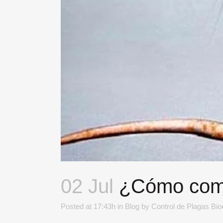
02 Jul
¿Cómo comba
Posted at 17:43h
in
Blog
by
Control de Plagas Bi