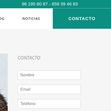
96 195 80 87
- 659 39 46 83
OG
NOTICIAS
CONTACTO
CONTACTO
N
o
m
E
b
m
r
a
e
T
i
*
e
l