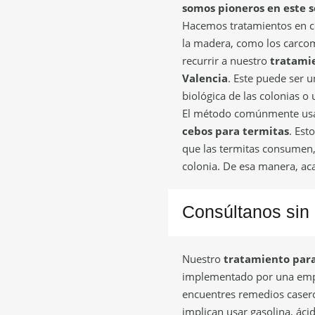
somos pioneros en este s
Hacemos tratamientos en co
la madera, como los carcom
recurrir a nuestro
tratami
Valencia
. Este puede ser 
biológica de las colonias o
El método comúnmente usado
cebos para termitas
. Est
que las termitas consumen, 
colonia. De esa manera, a
Consúltanos sin
Nuestro
tratamiento para
implementado por una empr
encuentres remedios caser
implican usar gasolina, áci