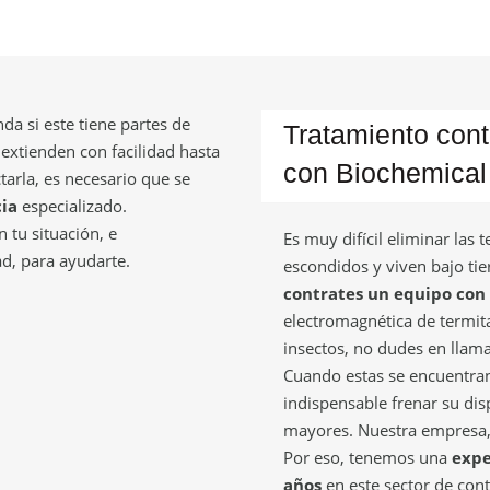
da si este tiene partes de
Tratamiento cont
 extienden con facilidad hasta
con Biochemical
tarla, es necesario que se
ia
especializado.
 tu situación, e
Es muy difícil eliminar las 
d, para ayudarte.
escondidos y viven bajo tie
contrates un equipo con
electromagnética de termita
insectos, no dudes en llam
Cuando estas se encuentran
indispensable frenar su di
mayores. Nuestra empresa, 
Por eso, tenemos una
expe
años
en este sector de cont