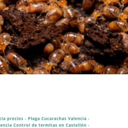
cia precios
- Plaga Cucarachas Valencia
-
lencia
Control de termitas en Castellón
-