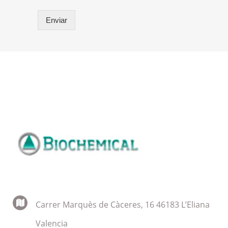
o
n
Enviar
e
s
m
ú
l
t
i
p
l
e
s
*
Carrer Marquès de Càceres, 16 46183 L’Eliana
Valencia