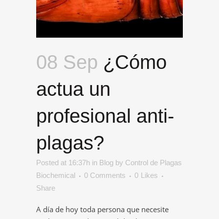
08 Sep
¿Cómo
actua un
profesional anti-
plagas?
Posted at 16:37h
in
Blog
by
Control de Plagas
Biochemical
0 Comments
0
Likes
Share
A día de hoy toda persona que necesite